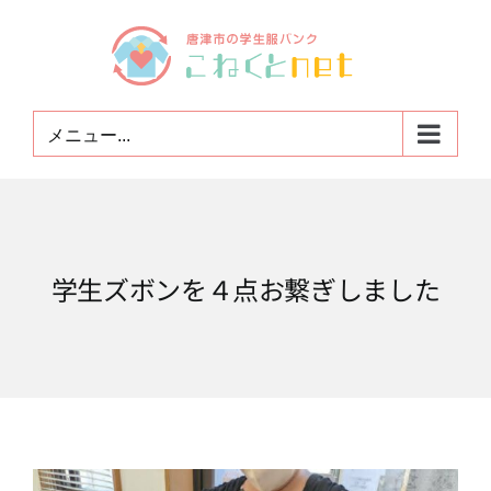
Skip
to
content
メニュー...
学生ズボンを４点お繋ぎしました